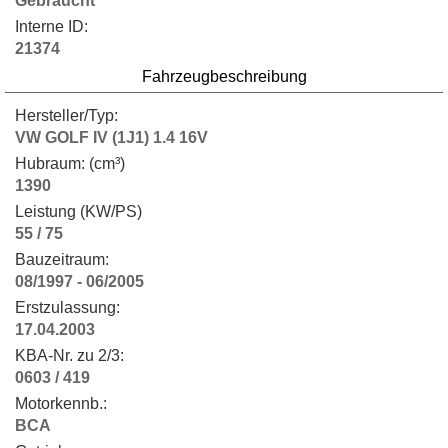
Gebraucht
Interne ID:
21374
Fahrzeugbeschreibung
Hersteller/Typ:
VW GOLF IV (1J1) 1.4 16V
Hubraum: (cm³)
1390
Leistung (KW/PS)
55 / 75
Bauzeitraum:
08/1997 - 06/2005
Erstzulassung:
17.04.2003
KBA-Nr. zu 2/3:
0603 / 419
Motorkennb.:
BCA